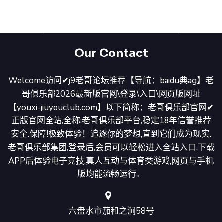
Our Contact
Welcome访问✔j9老哥论坛推荐【导航：baidu典ag】老
哥俱乐部2026最新版官网\登录\入口\网页版网址
【youxi-jiuyouclub.com】以下简称：老哥俱乐部官网✔
正版官网全站,全称:老哥俱乐部平台,稳定18年信誉推荐
安全.保障!极致体验！追逐你的梦想,直到它们成为现实.
老哥俱乐部集团,登录后,会员可以轻松进入全站入口,下载
APP后体验电子竞技,真人互动与体育类游戏,网页与手机
版均能流畅运行。
六盘水市茄和之涧58号