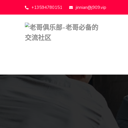
+13594780151
jinnian@j909.vip