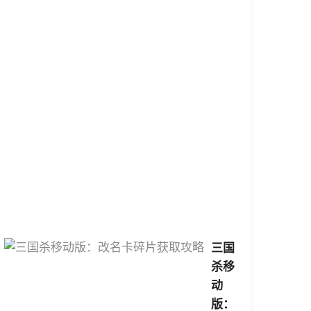
智
慧，
领
略
三
国
风
云
2026-
04-
09
16:22:58
三国
杀移
动
版：