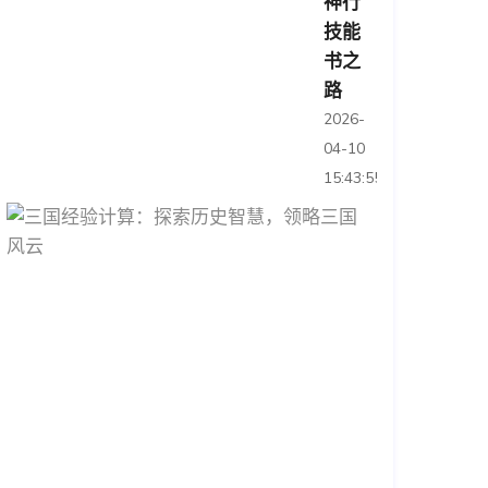
神行
技能
书之
路
2026-
04-10
15:43:55
三
国
经
验
计
算：
探
索
历
史