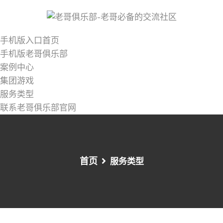
手机版入口首页
手机版老哥俱乐部
案例中心
集团游戏
服务类型
联系老哥俱乐部官网
首页
服务类型