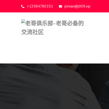
+13594780151
jinnian@j909.vip