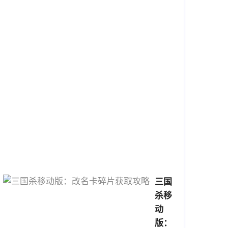
智
慧，
领
略
三
国
风
云
2026-
04-
09
16:22:58
三国
杀移
动
版：