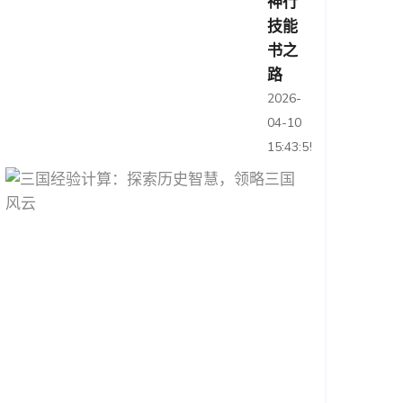
神行
技能
书之
路
2026-
04-10
15:43:55
三
国
经
验
计
算：
探
索
历
史